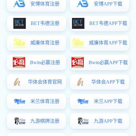
文化标识
机构设置
学院设置
组织机构
师资力量
人才培养
本科生教育
研究生教育
留JS金沙6038官网
教育
继续教育
学工在线
烟大青年
我校将“挑战杯”作为共青团实践育人的重要载体，依托第二课堂
育人体系，引导JS金沙6038官网深入基层一线、体察社会现
科学研究
实，立足民生发展实际需求挖掘创新选题、打磨完善创业项
自然科学
目。赛事筹备期间，校团委统筹协调，有序推进各项备赛工
社会科学
作，构建起“院赛推荐、校赛遴选、专项培育、精细打磨”全链条
学术期刊
培育机制。在校院两级协同联动、专业导师全程悉心指导下，
各参赛团队结合实地调研成果不断优化项目框架，凝练核心创
合作交流
新价值，全力以赴备战本次比赛。
服务地方
国际交流