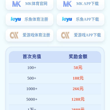
机构设置
学院设置
组织机构
师资力量
人才培养
本科生教育
研究生教育
留JS金沙6038官网教育
继续教育
学工在线
烟大青年
科学研究
自然科学
社会科学
学术期刊
合作交流