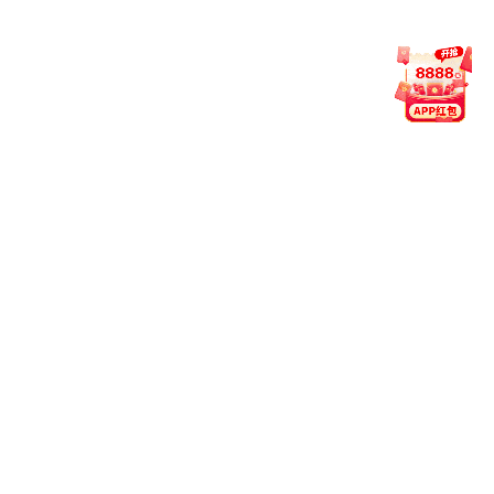
烟台凯旋官网2025年博士研究生招生简章
2025-02-25
2023年度烟台凯旋官网决算
2024-08-23
“我和我的烟大”主题故事征集活动公告
2024-04-11
2024年烟台凯旋官网单位预算
2024-03-18
烟台凯旋官网2024年公开招聘工作人员简章
2024-01-23
共58条
上页
1
2
3
下页
1/3
到第
页
跳转
主校区地址：山东省烟台市莱山区清泉路30号
邮编：264005
南校区地址：山东省烟台市莱山区港城东大街100号
邮编：264005
科教园区地址：山东省烟台市黄渤海新区四平路1号
邮编：264006
鲁ICP备05002387号-3
鲁公网安备 37061302000289号
Copyright©2020 烟台凯旋官网版权所有