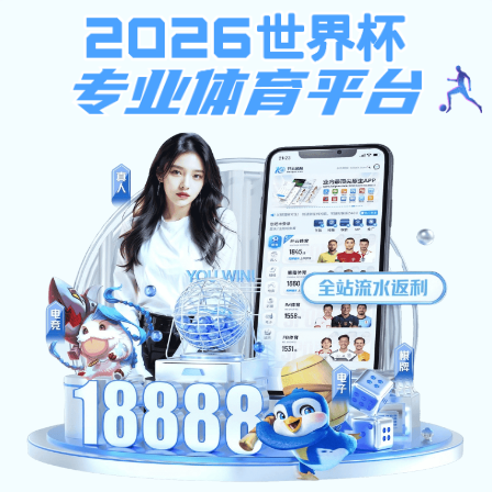
365best体育,中超助攻榜
体育买球概况
+
体育买球简介
现任领导
校园动态
首页
>
烟大新闻
>
校园
历任领导
文化标识
动态
>
正文
机构设置
+
学院设置
组织机构
文学与新闻传播学院举办“泥虎添华彩 匠心续古韵”文化育人大
课
师资力量
作者：孙金辉 日期：2025-11-21 来源：文学与新闻传播
人才培养
+
学院
本科生教育
【本站讯】11月20日，文学与新闻传播学院举办“泥虎添华彩
研究生教育
匠心续古韵”文化育人大课，本次活动邀请烟台市工艺美术协会
留JS金沙6038官网教育
会员李殿平担任主讲嘉宾。
继续教育
课堂上，李殿平结合实物展示，以生动的叙事手法带领JS金沙
学工在线
6038官网们溯源泥老虎从民俗信物演变为非遗瑰宝的历史渊
烟大青年
源。他细致地讲解“取泥、塑形、晾晒、打底”等传统制作工艺，
阐明其“驱邪避凶，祈福纳祥”的古老文化寓意，让JS金沙6038
科学研究
+
官网体悟传统技艺的精髓以及传统文化的深厚底蕴。随后，他
自然科学
引导JS金沙6038官网积极参与实践体验活动中，让JS金沙