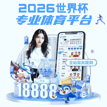
365best体育,中超助攻榜
体育买球概况
+
体育买球简介
现任领导
校园动态
首页
>
烟大新闻
>
校园
历任领导
文化标识
动态
>
正文
机构设置
+
学院设置
组织机构
昆山高新区阳澄湖科技园管委、丘钛微电子科技公司来校交流
作者：数学与信息科学学院 就业工作指导中心 日期：2025-
师资力量
11-24 来源：JS金沙6038官网工作处
人才培养
+
【本站讯】11月20日，昆山高新区阳澄湖科技园管委、丘钛微
本科生教育
电子科技公司一行来校座谈交流，共同探讨校企合作、人才培
研究生教育
养等事宜并开展2026届毕业生招聘活动。JS金沙6038官网工作
留JS金沙6038官网教育
处、研究生处、数学与信息科学学院、物理与电子信息学院、
继续教育
计算机与控制工程学院、机电汽车工程学院负责人参加座谈。
学工在线
座谈会上，阳澄湖科技园管委会产教融合科负责人介绍了区域
烟大青年
产业发展与人才政策情况，丘钛微电子科技公司代表围绕企业
人才需求、技术研发方向及合作愿景作了具体说明。我校与会
科学研究
+
代表分别就学科建设、研究生培养、就业服务等方面进行了介
自然科学
绍。双方围绕研究生联合培养、产学研合作及人才招聘等内容