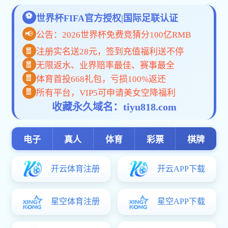
社会科学
学术期刊
合作交流
+
服务地方
国际交流
人才招聘
招生就业
+
本科生招生
研究生招生
留JS金沙6038官网招生
光影烟园
首页
>
烟大文化
>
光影
继续教育招生
烟园
就业信息网
出国留学
在校生
教职工
访客
RSS
在校生
|
教职工
|
本栏目长期征集相关素材，欢迎踊跃投稿，联
访客
|
RSS
|
体育买球概况
系邮箱：594442325@qq.com
体育买球简介
现任领导
历任领导